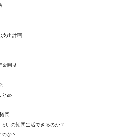
法
の支出計画
年金制度
る
まとめ
る疑問
のくらいの期間生活できるのか？
なのか？