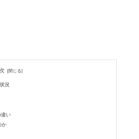
次
活状況
の違い
のか